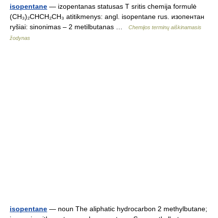
isopentane
— izopentanas statusas T sritis chemija formulė
(CH₃)₂CHCH₂CH₃ atitikmenys: angl. isopentane rus. изопентан
ryšiai: sinonimas – 2 metilbutanas …
Chemijos terminų aiškinamasis
žodynas
isopentane
— noun The aliphatic hydrocarbon 2 methylbutane;