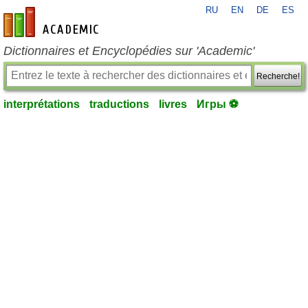
RU
EN
DE
ES
fr-academic.com
Dictionnaires et Encyclopédies sur 'Academic'
Recherche!
interprétations
traductions
livres
Игры ⚽