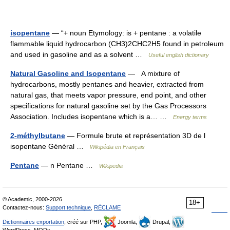
isopentane
— “+ noun Etymology: is + pentane : a volatile
flammable liquid hydrocarbon (CH3)2CHC2H5 found in petroleum
and used in gasoline and as a solvent …
Useful english dictionary
Natural Gasoline and Isopentane
— A mixture of
hydrocarbons, mostly pentanes and heavier, extracted from
natural gas, that meets vapor pressure, end point, and other
specifications for natural gasoline set by the Gas Processors
Association. Includes isopentane which is a… …
Energy terms
2-méthylbutane
— Formule brute et représentation 3D de l
isopentane Général …
Wikipédia en Français
Pentane
— n Pentane …
Wikipedia
© Academic, 2000-2026
18+
Contactez-nous:
Support technique
,
RÉCLAME
Dictionnaires exportation
, créé sur PHP,
Joomla,
Drupal,
WordPress, MODx.