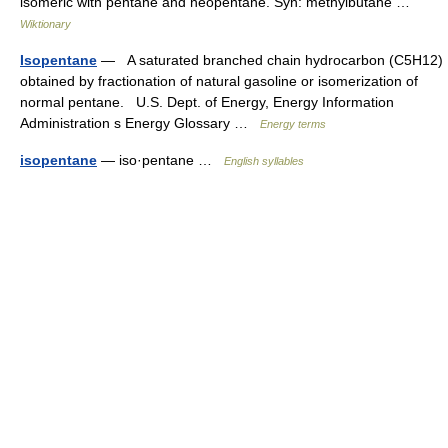
isomeric with pentane and neopentane. Syn: methylbutane …
Wiktionary
Isopentane
— A saturated branched chain hydrocarbon (C5H12)
obtained by fractionation of natural gasoline or isomerization of
normal pentane. U.S. Dept. of Energy, Energy Information
Administration s Energy Glossary …
Energy terms
isopentane
— iso·pentane …
English syllables