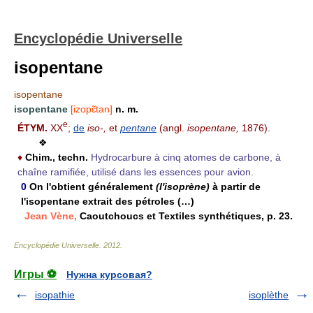
Encyclopédie Universelle
isopentane
isopentane
isopentane
[izopɛ̃tan]
n. m.
e
ÉTYM.
XX
;
de
iso-,
et
pentane
(angl.
isopentane,
1876).
❖
♦
Chim., techn.
Hydrocarbure à cinq atomes de carbone, à
chaîne ramifiée, utilisé dans les essences pour avion.
0
On l'obtient généralement
(l'isoprène)
à partir de
l'isopentane extrait des pétroles (…)
Jean Vène,
Caoutchoucs et Textiles synthétiques, p. 23.
Encyclopédie Universelle
.
2012
.
Игры ⚽
Нужна курсовая?
isopathie
isoplèthe